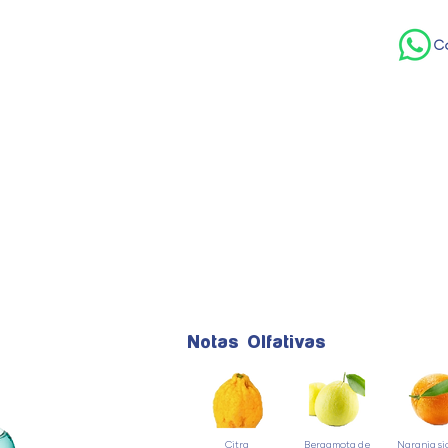
C
ENVASES
MATERIAS PRIMAS
DONDE C
1904
Ref:
Notas Olfativas
Citra
Bergamota de
Naranja si