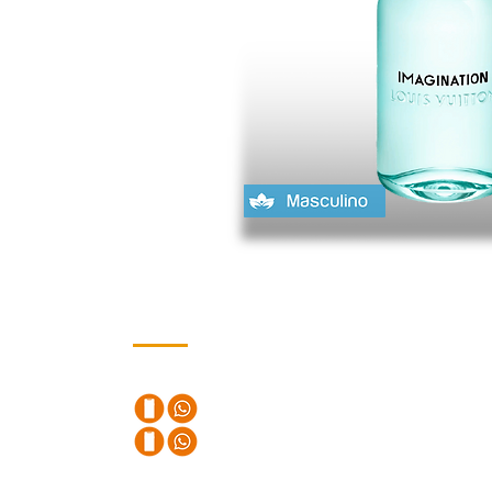
Contacto
Teléfonos
+57 320 245 4280
+57 310 411 82 90
Email