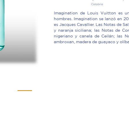
Calabria
Imagination de Louis Vuitton es un
hombres. Imagination se lanzó en 202
es Jacques Cavallier. Las Notas de Sa
y naranja siciliana; las Notas de Co
nigeriano y canela de Ceilán; las 
ambroxan, madera de guayaco y olíb
Más Información
Novedades
Política de Privacidad