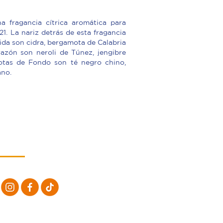
a fragancia cítrica aromática para
1. La nariz detrás de esta fragancia
lida son cidra, bergamota de Calabria
razón son neroli de Túnez, jengibre
Notas de Fondo son té negro chino,
ano.
Síguenos
@Districhem