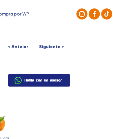
ompra por WP
OMPRAR
NOSOTROS
< Anteior
Siguiente >
ciliana