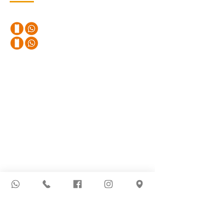
Teléfonos
+57 320 245 4280
+57 310 411 82 90
Email
districhem.redes@gmail.com
Sede Principal
Avenida 3 # 9 54 | Barrio Latino
Cucuta
, Norte de Santander, Colombia
Más Información
Novedades
Política de Privacidad