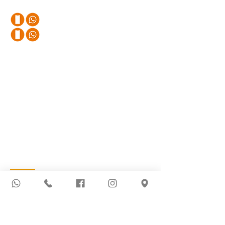
Teléfonos
+57 320 245 4280
+57 310 411 82 90
Email
districhem.redes@gmail.com
Sede Principal
Avenida 3 # 9 54 | Barrio Latino
Cucuta
, Norte de Santander, Colombia
Más Información
Novedades
Política de Privacidad