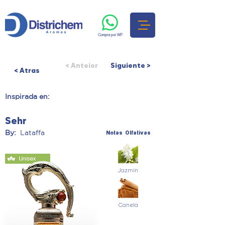
Compra por WP
< Anteior
Siguiente >
< Atras
Inspirada en:
Sehr
By:
Lataffa
Notas Olfativas
Jazmín
Canela