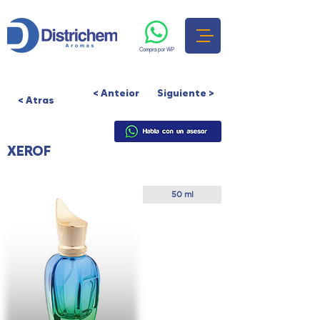
Compra por WP
< Anteior
Siguiente >
< Atras
XEROF
Presentación
50 ml
Colores