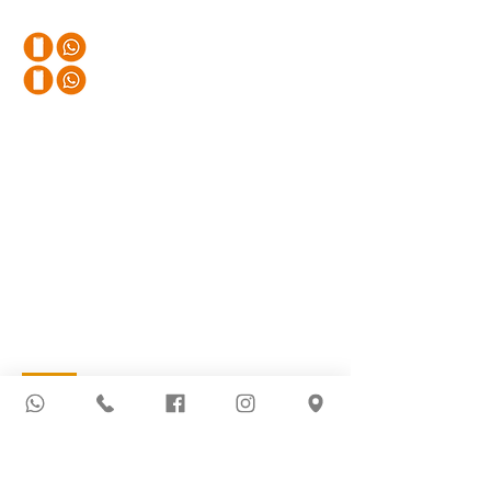
Teléfonos
+57 320 245 4280
+57 310 411 82 90
Email
districhem.redes@gmail.com
Sede Principal
Avenida 3 # 9 54 | Barrio Latino
Cucuta
, Norte de Santander, Colombia
Más Información
Novedades
Política de Privacidad