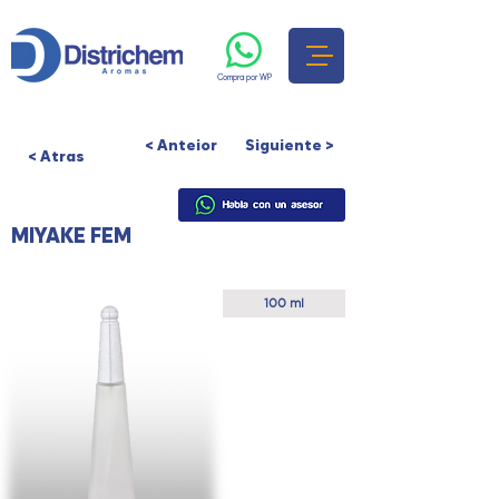
Compra por WP
< Anteior
Siguiente >
< Atras
MIYAKE FEM
Presentación
100 ml
Colores