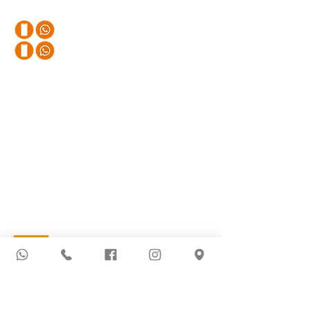
Teléfonos
+57 320 245 4280
+57 310 411 82 90
Email
districhem.redes@gmail.com
Sede Principal
Avenida 3 # 9 54 | Barrio Latino
Cucuta
, Norte de Santander, Colombia
Más Información
Novedades
Política de Privacidad