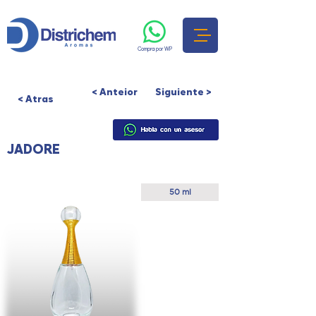
Compra por WP
< Anteior
Siguiente >
< Atras
JADORE
Presentación
50 ml
Colores