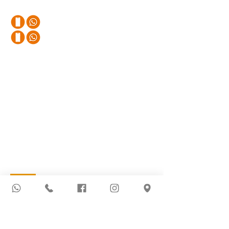
Teléfonos
+57 320 245 4280
+57 310 411 82 90
Email
districhem.redes@gmail.com
Sede Principal
Avenida 3 # 9 54 | Barrio Latino
Cucuta
, Norte de Santander, Colombia
Más Información
Novedades
Política de Privacidad