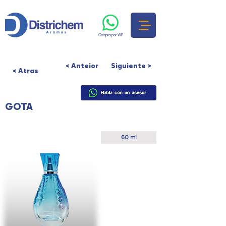
Compra por WP
< Anteior
Siguiente >
< Atras
GOTA
Presentación
60 ml
Colores